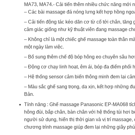
MA73, MA74.- Cải tiến thêm nhiều chức năng mới n
– Các bài massage đá nóng lưng kết hợp hồng ngoạ
– Cải tiến động tác kéo dãn cơ từ cổ tới chân, tăn
cảm giác giống như kỹ thuật viên đang massage ch
– Không chỉ là một chiếc ghế massage toàn thân mà 
một ngày làm việc.
– Bổ sung thêm chế độ bóp hông eo chuyên sâu hơn
– Động cơ chạy linh hoạt, êm ái, bóp đa điểm phối 
– Hệ thống sensor cảm biến thông minh đem lại cảm 
– Màu sắc ghế sang trọng, da xịn, kết hợp những đ
Bản.
Tính năng : Ghế massage Panasonic EP-MA068 tích hợ
hông đùi, bắp chân, bàn chân với hệ thống túi hơi b
người sử dụng, hiển thị thời gian và vị trí massag
chương trình massage giúp đem lại những giây phút