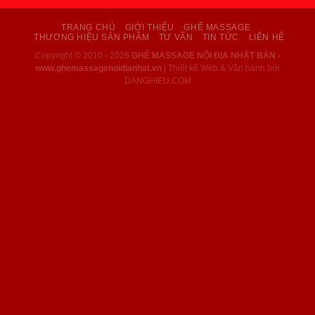
TRANG CHỦ
GIỚI THIỆU
GHẾ MASSAGE
THƯƠNG HIỆU SẢN PHẨM
TƯ VẤN
TIN TỨC
LIÊN HỆ
Copyright © 2010 - 2026
GHẾ MASSAGE NỘI ĐỊA NHẬT BẢN -
www.ghemassagenoidianhat.vn
| Thiết kế Web & Vận hành bởi
DANGHIEU.COM