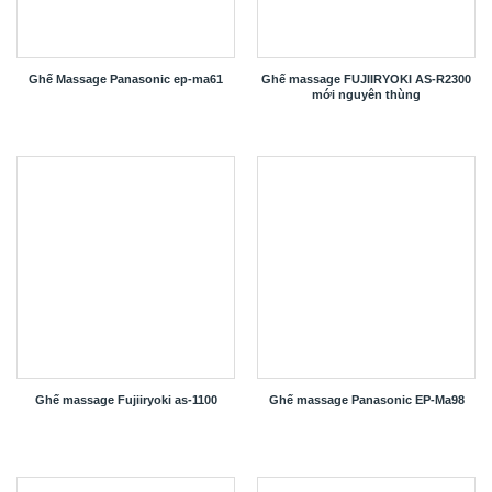
Ghế Massage Panasonic ep-ma61
Ghế massage FUJIIRYOKI AS-R2300
mới nguyên thùng
Ghế massage Fujiiryoki as-1100
Ghế massage Panasonic EP-Ma98