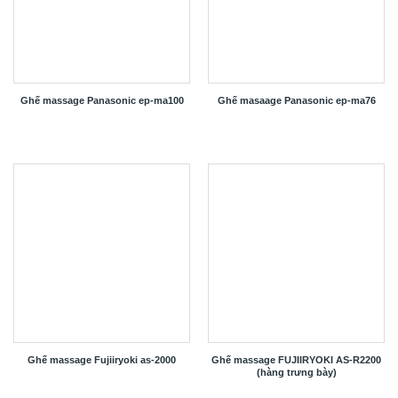
Ghế massage Panasonic ep-ma100
Ghế masaage Panasonic ep-ma76
Ghế massage Fujiiryoki as-2000
Ghế massage FUJIIRYOKI AS-R2200
(hàng trưng bày)