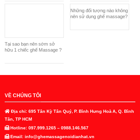
Những đối tượng nào không
nên sử dụng ghế massage?
Tại sao bạn nên sớm sở
hữu 1 chiếc ghế Massage ?
VỀ CHÚNG TÔI
Địa chỉ: 695 Tân Kỳ Tân Quý, P. Bình Hưng Hoà A, Q. Bình
Tân, TP HCM
Hotline: 097.999.1265 – 0988.146.567
Email: info@ghemassagenoidianhat.vn