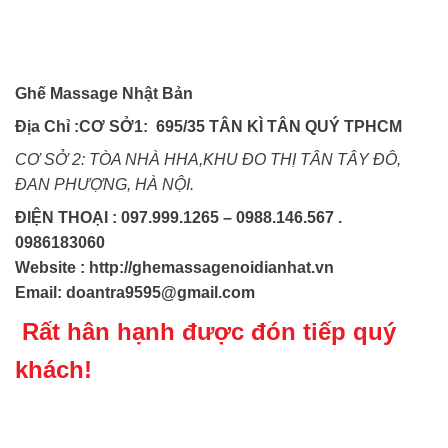
Ghế Massage Nhật Bản
Địa Chỉ :CƠ SỞ1:
695/35 TÂN KÌ TÂN QUÝ TPHCM
CƠ SỞ 2: TÒA NHÀ HHA,KHU ĐO THỊ TÂN TÂY ĐÔ,
ĐAN PHƯỢNG, HÀ NỘI.
ĐIỆN THOẠI : 097.999.1265 – 0988.146.567 .
0986183060
Website : http://ghemassagenoidianhat.vn
Email: doantra9595@gmail.com
Rất hân hạnh được đón tiếp quý
khách!