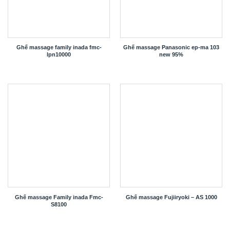
Ghế massage family inada fmc-
Ghế massage Panasonic ep-ma 103
lpn10000
new 95%
Ghế massage Family inada Fmc-
Ghế massage Fujiiryoki – AS 1000
S8100