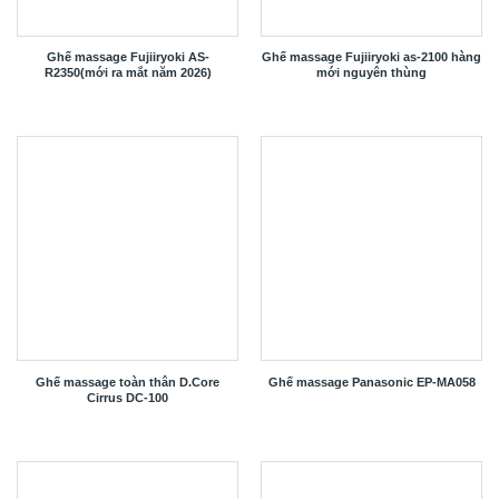
Ghế massage Fujiiryoki AS-
Ghế massage Fujiiryoki as-2100 hàng
R2350(mới ra mắt năm 2026)
mới nguyên thùng
Ghế massage toàn thân D.Core
Ghế massage Panasonic EP-MA058
Cirrus DC-100