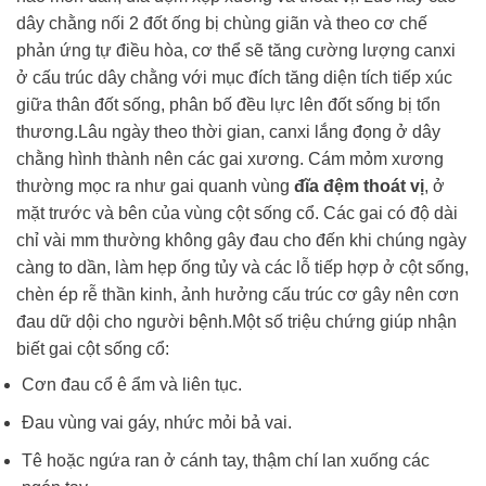
dây chằng nối 2 đốt ống bị chùng giãn và theo cơ chế
phản ứng tự điều hòa, cơ thể sẽ tăng cường lượng canxi
ở cấu trúc dây chằng với mục đích tăng diện tích tiếp xúc
giữa thân đốt sống, phân bố đều lực lên đốt sống bị tổn
thương.Lâu ngày theo thời gian, canxi lắng đọng ở dây
chằng hình thành nên các gai xương. Cám mỏm xương
thường mọc ra như gai quanh vùng
đĩa đệm thoát vị
, ở
mặt trước và bên của vùng cột sống cổ. Các gai có độ dài
chỉ vài mm thường không gây đau cho đến khi chúng ngày
càng to dần, làm hẹp ống tủy và các lỗ tiếp hợp ở cột sống,
chèn ép rễ thần kinh, ảnh hưởng cấu trúc cơ gây nên cơn
đau dữ dội cho người bệnh.Một số triệu chứng giúp nhận
biết gai cột sống cổ:
Cơn đau cổ ê ẩm và liên tục.
Đau vùng vai gáy, nhức mỏi bả vai.
Tê hoặc ngứa ran ở cánh tay, thậm chí lan xuống các