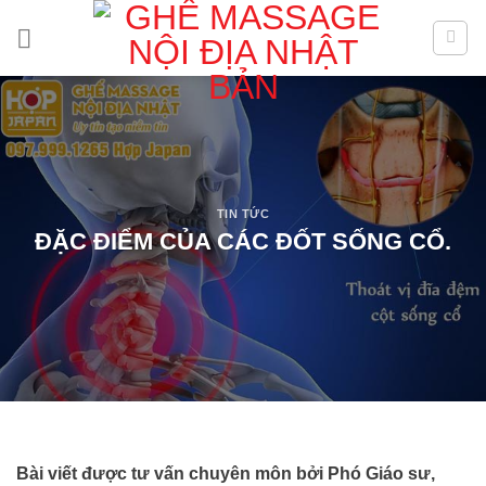
Skip
to
content
TIN TỨC
ĐẶC ĐIỂM CỦA CÁC ĐỐT SỐNG CỔ.
Bài viết được tư vấn chuyên môn bởi Phó Giáo sư,