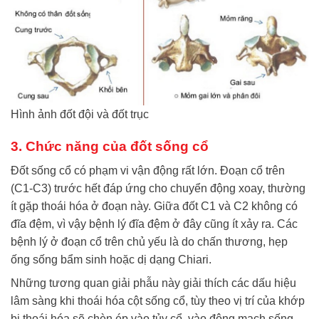
Hình ảnh đốt đội và đốt trục
3. Chức năng của đốt sống cổ
Đốt sống cổ có phạm vi vận động rất lớn. Đoạn cổ trên
(C1-C3) trước hết đáp ứng cho chuyển động xoay, thường
ít gặp thoái hóa ở đoạn này. Giữa đốt C1 và C2 không có
đĩa đệm, vì vậy bệnh lý đĩa đệm ở đây cũng ít xảy ra. Các
bệnh lý ở đoạn cổ trên chủ yếu là do chấn thương, hẹp
ống sống bẩm sinh hoặc dị dạng Chiari.
Những tương quan giải phẫu này giải thích các dấu hiệu
lâm sàng khi thoái hóa cột sống cổ, tùy theo vị trí của khớp
bị thoái hóa sẽ chèn ép vào tủy cổ, vào động mạch sống,