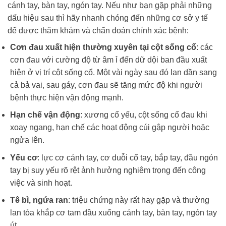
cánh tay, bàn tay, ngón tay. Nếu như bạn gặp phải những
dấu hiệu sau thì hãy nhanh chóng đến những cơ sở y tế
để được thăm khám và chẩn đoán chính xác bệnh:
Cơn đau xuất hiện thường xuyên tại cột sống cổ
: các
cơn đau với cường độ từ âm ỉ đến dữ dội ban đầu xuất
hiện ở vị trí cột sống cổ. Một vài ngày sau đó lan dần sang
cả bả vai, sau gáy, cơn đau sẽ tăng mức độ khi người
bệnh thực hiện vận động mạnh.
Hạn chế vận động
: xương cổ yếu, cột sống cổ đau khi
xoay ngang, hạn chế các hoạt động cúi gập người hoặc
ngửa lên.
Yếu cơ
: lực cơ cánh tay, cơ duỗi cổ tay, bắp tay, đầu ngón
tay bị suy yếu rõ rệt ảnh hưởng nghiêm trọng đến công
việc và sinh hoạt.
Tê bì, ngứa ran
: triệu chứng này rất hay gặp và thường
lan tỏa khắp cơ tam đầu xuống cánh tay, bàn tay, ngón tay
út.