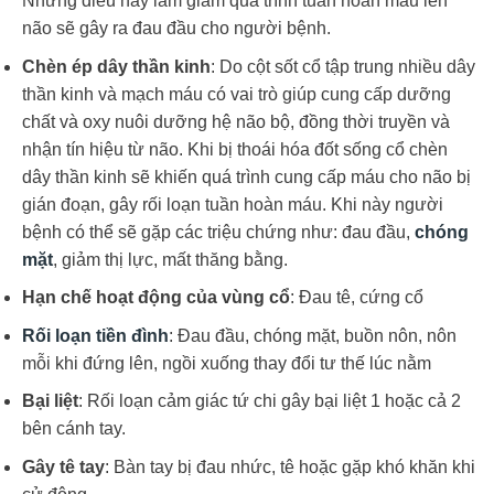
Những điều này làm giảm quá trình tuần hoàn máu lên
não sẽ gây ra đau đầu cho người bệnh.
Chèn ép dây thần kinh
: Do cột sốt cổ tập trung nhiều dây
thần kinh và mạch máu có vai trò giúp cung cấp dưỡng
chất và oxy nuôi dưỡng hệ não bộ, đồng thời truyền và
nhận tín hiệu từ não. Khi bị thoái hóa đốt sống cổ chèn
dây thần kinh sẽ khiến quá trình cung cấp máu cho não bị
gián đoạn, gây rối loạn tuần hoàn máu. Khi này người
bệnh có thể sẽ gặp các triệu chứng như: đau đầu,
chóng
mặt
, giảm thị lực, mất thăng bằng.
Hạn chế hoạt động của vùng cổ
: Đau tê, cứng cổ
Rối loạn tiền đình
: Đau đầu, chóng mặt, buồn nôn, nôn
mỗi khi đứng lên, ngồi xuống thay đổi tư thế lúc nằm
Bại liệt
: Rối loạn cảm giác tứ chi gây bại liệt 1 hoặc cả 2
bên cánh tay.
Gây tê tay
: Bàn tay bị đau nhức, tê hoặc gặp khó khăn khi