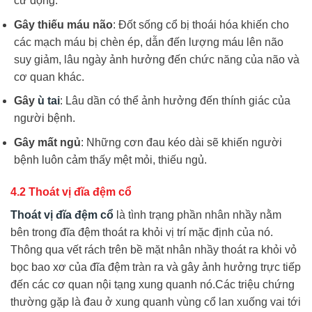
cử động.
Gây thiếu máu não
: Đốt sống cổ bị thoái hóa khiến cho
các mạch máu bị chèn ép, dẫn đến lượng máu lên não
suy giảm, lâu ngày ảnh hưởng đến chức năng của não và
cơ quan khác.
Gây
ù tai
: Lâu dần có thể ảnh hưởng đến thính giác của
người bệnh.
Gây mất ngủ
: Những cơn đau kéo dài sẽ khiến người
bệnh luôn cảm thấy mệt mỏi, thiếu ngủ.
4.2 Thoát vị đĩa đệm cổ
Thoát vị đĩa đệm cổ
là tình trạng phần nhân nhầy nằm
bên trong đĩa đệm thoát ra khỏi vị trí mặc định của nó.
Thông qua vết rách trên bề mặt nhân nhầy thoát ra khỏi vỏ
bọc bao xơ của đĩa đệm tràn ra và gây ảnh hưởng trực tiếp
đến các cơ quan nội tạng xung quanh nó.Các triệu chứng
thường gặp là đau ở xung quanh vùng cổ lan xuống vai tới