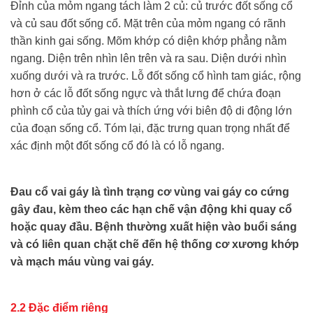
Đỉnh của mỏm ngang tách làm 2 củ: củ trước đốt sống cổ
và củ sau đốt sống cổ. Mặt trên của mỏm ngang có rãnh
thần kinh gai sống. Mõm khớp có diện khớp phẳng nằm
ngang. Diện trên nhìn lên trên và ra sau. Diện dưới nhìn
xuống dưới và ra trước. Lỗ đốt sống cổ hình tam giác, rộng
hơn ở các lỗ đốt sống ngực và thắt lưng để chứa đoạn
phình cổ của tủy gai và thích ứng với biên độ di động lớn
của đoạn sống cổ. Tóm lại, đặc trưng quan trọng nhất để
xác định một đốt sống cổ đó là có lỗ ngang.
Đau cổ vai gáy là tình trạng cơ vùng vai gáy co cứng
gây đau, kèm theo các hạn chế vận động khi quay cổ
hoặc quay đầu. Bệnh thường xuất hiện vào buổi sáng
và có liên quan chặt chẽ đến hệ thống cơ xương khớp
và mạch máu vùng vai gáy.
2.2 Đặc điểm riêng