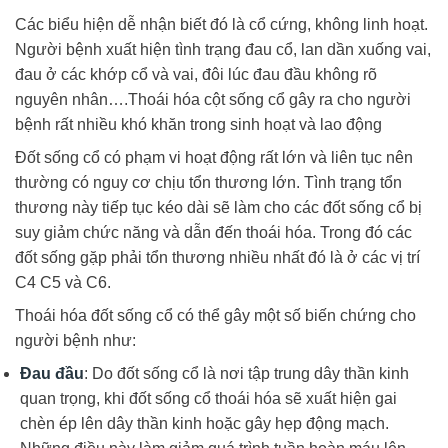
Các biểu hiện dễ nhận biết đó là cổ cứng, không linh hoạt.
Người bệnh xuất hiện tình trạng đau cổ, lan dần xuống vai,
đau ở các khớp cổ và vai, đôi lúc đau đầu không rõ
nguyên nhân….Thoái hóa cột sống cổ gây ra cho người
bệnh rất nhiều khó khăn trong sinh hoạt và lao động
Đốt sống cổ có phạm vi hoạt động rất lớn và liên tục nên
thường có nguy cơ chịu tổn thương lớn. Tình trạng tổn
thương này tiếp tục kéo dài sẽ làm cho các đốt sống cổ bị
suy giảm chức năng và dẫn đến thoái hóa. Trong đó các
đốt sống gặp phải tổn thương nhiều nhất đó là ở các vị trí
C4 C5 và C6.
Thoái hóa đốt sống cổ có thể gây một số biến chứng cho
người bệnh như:
Đau đầu
: Do đốt sống cổ là nơi tập trung dây thần kinh
quan trọng, khi đốt sống cổ thoái hóa sẽ xuất hiện gai
chèn ép lên dây thần kinh hoặc gây hẹp động mạch.