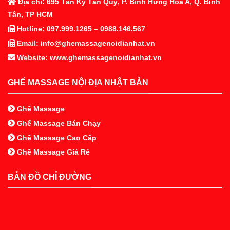
Địa chỉ: 695 Tân Kỳ Tân Quý, P. Bình Hưng Hoà A, Q. Bình
Tân, TP HCM
Hotline: 097.999.1265 – 0988.146.567
Email: info@ghemassagenoidianhat.vn
Website: www.ghemassagenoidianhat.vn
GHẾ MASSAGE NỘI ĐỊA NHẬT BẢN
Ghế Massage
Ghế Massage Bán Chạy
Ghế Massage Cao Cấp
Ghế Massage Giá Rẻ
BẢN ĐỒ CHỈ ĐƯỜNG