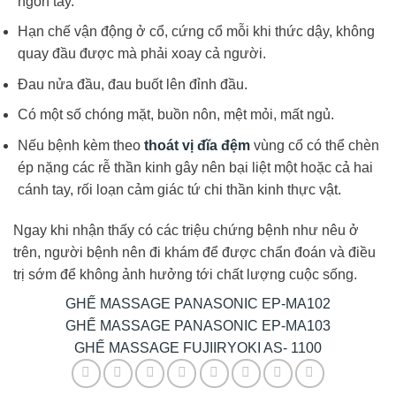
ngón tay.
Hạn chế vận động ở cổ, cứng cổ mỗi khi thức dậy, không
quay đầu được mà phải xoay cả người.
Đau nửa đầu, đau buốt lên đỉnh đầu.
Có một số chóng mặt, buồn nôn, mệt mỏi, mất ngủ.
Nếu bệnh kèm theo
thoát vị đĩa đệm
vùng cổ có thể chèn
ép nặng các rễ thần kinh gây nên bại liệt một hoặc cả hai
cánh tay, rối loạn cảm giác tứ chi thần kinh thực vật.
Ngay khi nhận thấy có các triệu chứng bệnh như nêu ở
trên, người bệnh nên đi khám để được chẩn đoán và điều
trị sớm để không ảnh hưởng tới chất lượng cuộc sống.
GHẾ MASSAGE PANASONIC EP-MA102
GHẾ MASSAGE PANASONIC EP-MA103
GHẾ MASSAGE FUJIIRYOKI AS- 1100