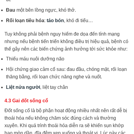
Đau
một bên lồng ngực, khó thở.
Rối loạn tiêu hóa
:
táo bón
, khó đi tiểu…
Tuy không phải bệnh nguy hiểm đe dọa đến tính mạng
nhưng nếu bệnh tiến triển không điều trị hiệu quả, bệnh có
thể gây nên các biến chứng ảnh hưởng tới sức khỏe như:
Thiếu máu nuôi dưỡng não
Hội chứng giao cảm cổ sau: đau đầu, chóng mặt, rối loạn
thăng bằng, rối loạn chức năng nghe và nuốt.
Liệt nửa người
, liệt tay chân
4.3 Gai đốt sống cổ
Đốt sống cổ là bộ phận hoạt động nhiều nhất nên rất dễ bị
thoái hóa nếu không chăm sóc đúng cách và thường
xuyên. Khi quá trình thoái hóa diễn ra sẽ khiến sụn khớp
hao mòn dần, đĩa đệm xẹp xuống và thoát vị. Lúc này các