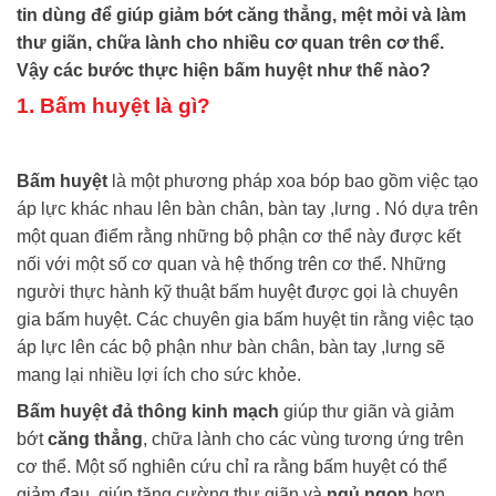
tin dùng để giúp giảm bớt căng thẳng, mệt mỏi và làm
thư giãn, chữa lành cho nhiều cơ quan trên cơ thể.
Vậy các bước thực hiện bấm huyệt như thế nào?
1. Bấm huyệt là gì?
Bấm huyệt
là một phương pháp xoa bóp bao gồm việc tạo
áp lực khác nhau lên bàn chân, bàn tay ,lưng . Nó dựa trên
một quan điểm rằng những bộ phận cơ thể này được kết
nối với một số cơ quan và hệ thống trên cơ thể. Những
người thực hành kỹ thuật bấm huyệt được gọi là chuyên
gia bấm huyệt. Các chuyên gia bấm huyệt tin rằng việc tạo
áp lực lên các bộ phận như bàn chân, bàn tay ,lưng sẽ
mang lại nhiều lợi ích cho sức khỏe.
Bấm huyệt đả thông kinh mạch
giúp thư giãn và giảm
bớt
căng thẳng
, chữa lành cho các vùng tương ứng trên
cơ thể. Một số nghiên cứu chỉ ra rằng bấm huyệt có thể
giảm đau, giúp tăng cường thư giãn và
ngủ ngon
hơn.