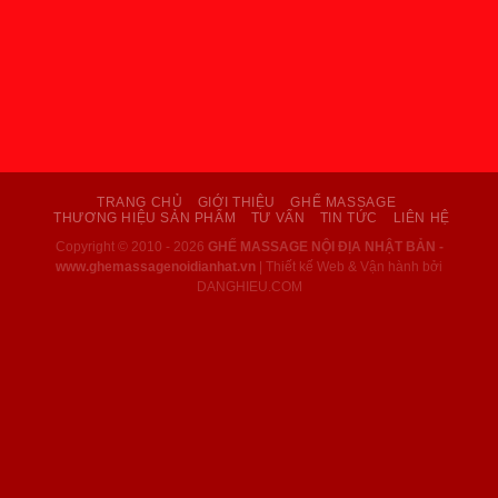
TRANG CHỦ
GIỚI THIỆU
GHẾ MASSAGE
THƯƠNG HIỆU SẢN PHẨM
TƯ VẤN
TIN TỨC
LIÊN HỆ
Copyright © 2010 - 2026
GHẾ MASSAGE NỘI ĐỊA NHẬT BẢN -
www.ghemassagenoidianhat.vn
| Thiết kế Web & Vận hành bởi
DANGHIEU.COM