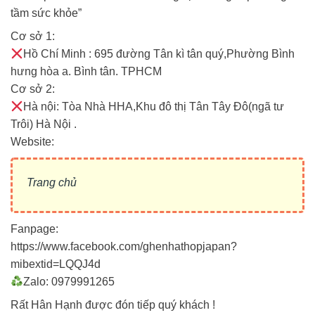
tầm sức khỏe”
Cơ sở 1:
Hồ Chí Minh : 695 đường Tân kì tân quý,Phường Bình
hưng hòa a. Bình tân. TPHCM
Cơ sở 2:
Hà nội: Tòa Nhà HHA,Khu đô thị Tân Tây Đô(ngã tư
Trôi) Hà Nội .
Website:
Trang chủ
Fanpage:
https://www.facebook.com/ghenhathopjapan?
mibextid=LQQJ4d
Zalo: 0979991265
Rất Hân Hạnh được đón tiếp quý khách !