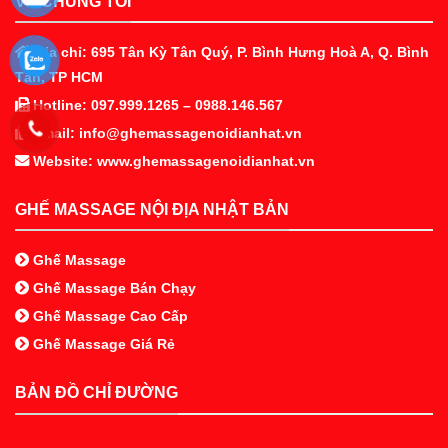
VỀ CHÚNG TÔI
Địa chỉ: 695 Tân Kỳ Tân Quý, P. Bình Hưng Hoà A, Q. Bình
Tân, TP HCM
Hotline: 097.999.1265 – 0988.146.567
Email: info@ghemassagenoidianhat.vn
Website: www.ghemassagenoidianhat.vn
GHẾ MASSAGE NỘI ĐỊA NHẬT BẢN
Ghế Massage
Ghế Massage Bán Chạy
Ghế Massage Cao Cấp
Ghế Massage Giá Rẻ
BẢN ĐỒ CHỈ ĐƯỜNG