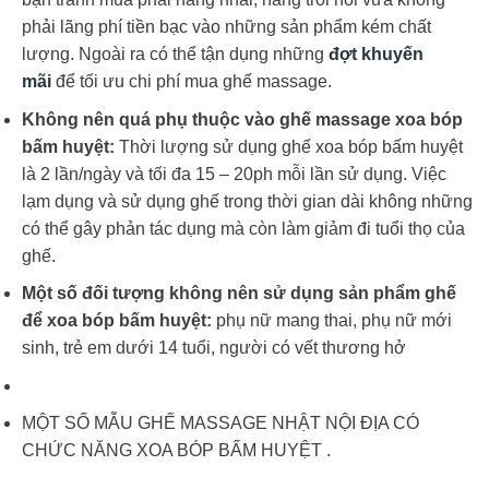
phải lãng phí tiền bạc vào những sản phẩm kém chất
lượng. Ngoài ra có thể tận dụng những
đợt khuyến
mãi
để tối ưu chi phí mua ghế massage.
Không nên quá phụ thuộc vào ghế massage xoa bóp
bấm huyệt:
Thời lượng sử dụng ghế xoa bóp bấm huyệt
là 2 lần/ngày và tối đa 15 – 20ph mỗi lần sử dụng. Việc
lạm dụng và sử dụng ghế trong thời gian dài không những
có thể gây phản tác dụng mà còn làm giảm đi tuổi thọ của
ghế.
Một số đối tượng không nên sử dụng sản phẩm ghế
để xoa bóp bấm huyệt:
phụ nữ mang thai, phụ nữ mới
sinh, trẻ em dưới 14 tuổi, người có vết thương hở
MỘT SỐ MẪU GHẾ MASSAGE NHẬT NỘI ĐỊA CÓ
CHỨC NĂNG XOA BÓP BẤM HUYỆT .