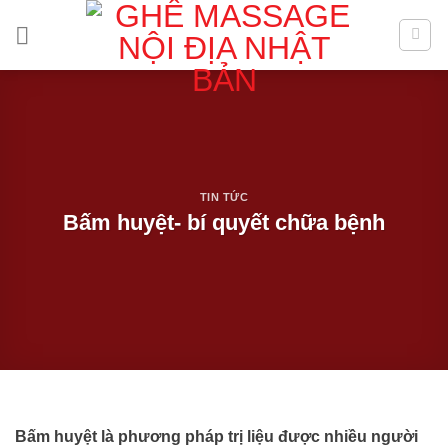
Skip
to
content
TIN TỨC
Bấm huyệt- bí quyết chữa bệnh
Bấm huyệt là phương pháp trị liệu được nhiều người