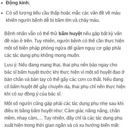
Động kinh
;
Có số lượng tiểu cầu thấp hoặc mắc các vấn đề về máu
khiến người bệnh dễ bị bầm tím và chảy máu.
Bệnh nhân vẫn có thể thử
bấm huyệt
nếu gặp bất kỳ vấn
đề nào ở trên. Tuy nhiên, người bệnh có thể cần thực hiện
một số biện pháp phòng ngừa để giảm nguy cơ gặp phải
các tác dụng phụ không mong muốn.
Lưu ý: Nếu đang mang thai, thai phụ nên báo ngay cho
bác sĩ bấm huyệt trước khi thực hiện vì một số huyệt đạo ở
bàn chân và bàn tay có thể gây các cơn co thắt. Nếu đang
cố bấm huyệt để gây chuyển dạ, thai phụ chỉ nên thực hiện
khi có sự đồng ý của bác sĩ.
Một số người cũng gặp phải các tác dụng phụ nhẹ sau khi
điều trị bằng bấm huyệt như: Cảm giác nâng nâng, chân
mềm, nhạy cảm,… Tuy nhiên, đây chỉ là các tác dụng phụ
xuất hiện trong thời gian ngắn và có xu hướng biến mất