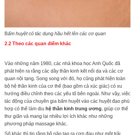
B
ấm huyệt có tác dụng hầu hết lên các cơ quan
2.2 Theo các quan điểm khác
Vào những năm 1980, các nhà khoa học Anh Quốc đã
phát hiện ra rằng các dây thần kinh kết nối da và các cơ
quan nội tạng. Song song với đó, họ cũng phát hiện toàn
bộ hệ thần kinh của cơ thể (bao gồm cả xúc giác) có xu
hướng điều chỉnh theo các yếu tố bên ngoài. Như vậy, việc
tác động của chuyên gia bấm huyệt vào các huyệt đạo phù
hợp có thể làm dịu
hệ thần kinh trung ương
, giúp cơ thể
thư giãn và mang lại nhiều lợi ích khác như những
phương pháp massage khác.
Số khác thì tin rằng bộ não tạo ra cơn đau như một trải